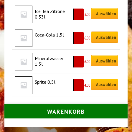
Ice Tea Zitrone 
Auswählen
CHF
3.00
0,33l
Coca-Cola 1,5l
Auswählen
CHF
6.00
Mineralwasser 
Auswählen
CHF
6.00
1,5l
Sprite 0,5l
Auswählen
CHF
4.00
WARENKORB