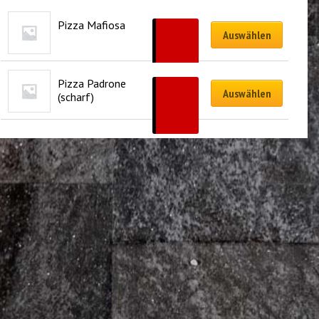
Pizza Mafiosa
CHF
19.00
Auswählen
–
CHF
31.90
Pizza Padrone 
CHF
22.00
Auswählen
(scharf)
–
CHF
34.90