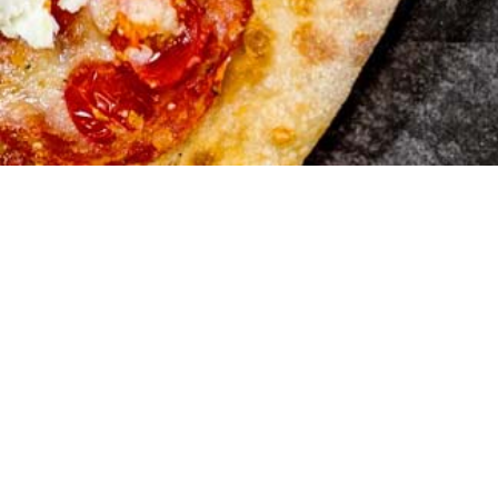
Mania Piz
Landstrasse 6
5415 Rieden
056 282 09 07