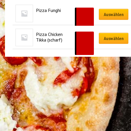
Pizza Funghi
CHF
18.00
Auswählen
–
CHF
30.90
Pizza Chicken 
CHF
23.50
Auswählen
Tikka (scharf)
–
CHF
34.50