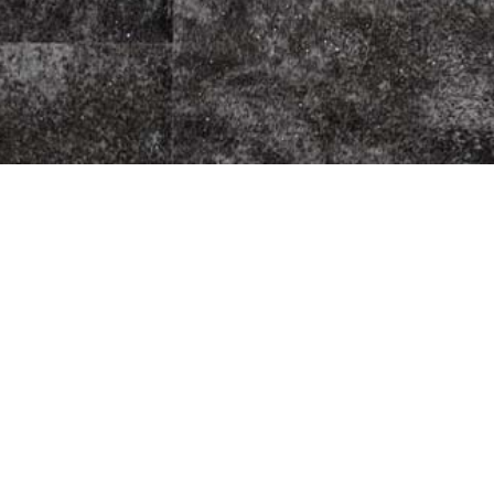
za Kurier
Fleischherkunft
Datenschutz
Impressum
AGB
Jugendschutz