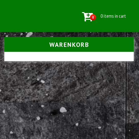
0 items in cart
0
WARENKORB