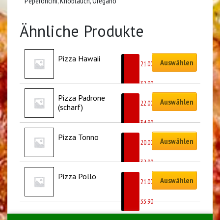
Peperoncini, Knoblauch, Oregano
Ähnliche Produkte
Pizza Hawaii
Auswählen
CHF
21.00
–
CHF
32.90
Pizza Padrone 
Auswählen
CHF
22.00
(scharf)
–
CHF
34.90
Pizza Tonno
Auswählen
CHF
20.00
–
CHF
32.90
Pizza Pollo
Auswählen
CHF
21.00
–
CHF
33.90