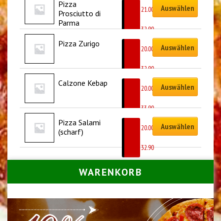
Pizza 
Auswählen
CHF
21.00
Prosciutto di 
–
Parma
CHF
32.90
Pizza Zurigo
Auswählen
CHF
20.00
–
CHF
32.90
Calzone Kebap
Auswählen
CHF
20.00
–
CHF
33.90
Pizza Salami 
Auswählen
CHF
20.00
(scharf)
–
CHF
32.90
WARENKORB