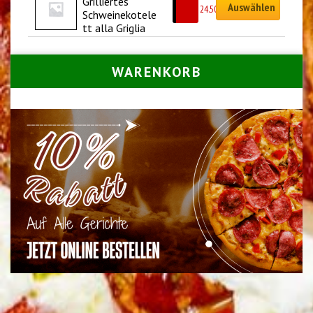
Grilliertes 
Auswählen
CHF
24.50
Schweinekotele
tt alla Griglia
WARENKORB