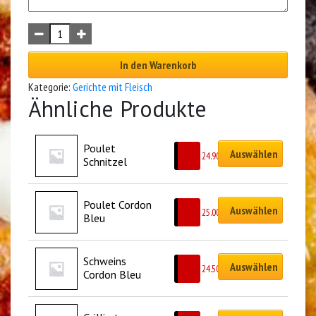
In den Warenkorb
Kategorie:
Gerichte mit Fleisch
Ähnliche Produkte
Poulet 
Auswählen
CHF
24.90
Schnitzel
Poulet Cordon 
Auswählen
CHF
25.00
Bleu
Schweins 
Auswählen
CHF
24.50
Cordon Bleu