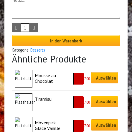
In den Warenkorb
Kategorie:
Desserts
Ähnliche Produkte
Mousse au 
Auswählen
CHF
7.00
Chocolat
Tiramisu
Auswählen
CHF
7.00
Mövenpick 
Auswählen
CHF
7.00
Glace Vanille