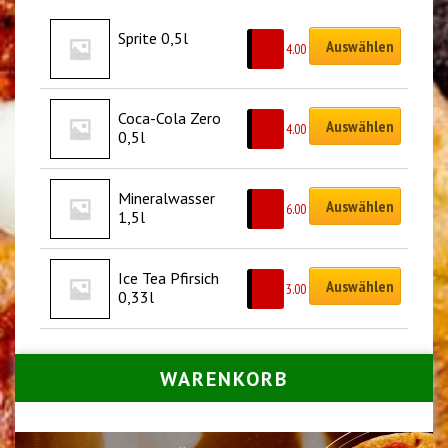
Sprite 0,5l
Auswählen
CHF
4.00
Coca-Cola Zero 
Auswählen
CHF
4.00
0,5l
Mineralwasser 
Auswählen
CHF
6.00
1,5l
Ice Tea Pfirsich 
Auswählen
CHF
3.00
0,33l
WARENKORB