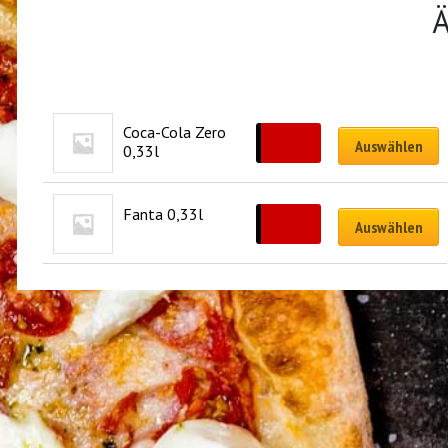
Ä
Coca-Cola Zero 
CHF
3.00
Auswählen
0,33l
Fanta 0,33l
CHF
3.00
Auswählen