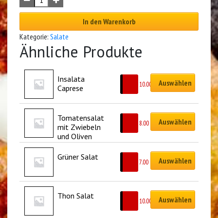
In den Warenkorb
Kategorie:
Salate
Ähnliche Produkte
Insalata 
Auswählen
CHF
10.00
Caprese
Tomatensalat 
Auswählen
CHF
8.00
mit Zwiebeln 
und Oliven
Grüner Salat
Auswählen
CHF
7.00
Thon Salat
Auswählen
CHF
10.00