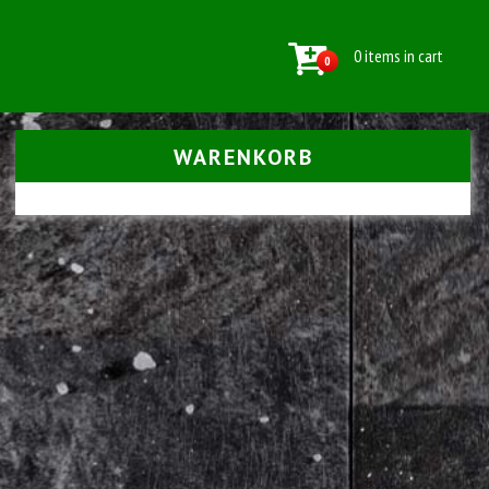
0 items in cart
0
WARENKORB