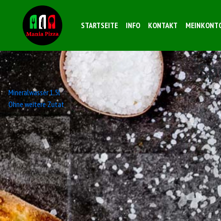
STARTSEITE
INFO
KONTAKT
MEINKONT
Sp
Beitrags-
Mineralwasser 1,5l
Ohne weitere Zutat
Navigation