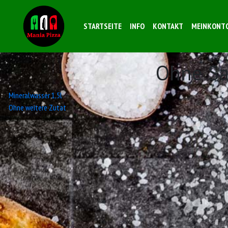
STARTSEITE
INFO
KONTAKT
MEINKONT
Ohne Sa
Beitrags-
Mineralwasser 1,5l
Ohne weitere Zutat
Navigation