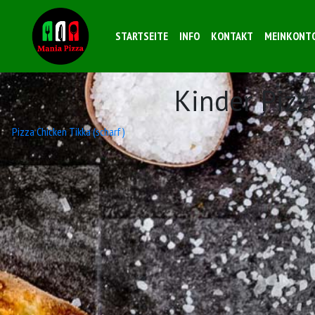
STARTSEITE
INFO
KONTAKT
MEINKONT
Kinder Piz
Beitrags-
Pizza Chicken Tikka (scharf)
Navigation